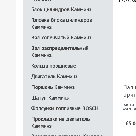
Показыват
Блок цилиндров Камминз
Головка блока цилиндров
Камминз
Вал коленчатый Камминз
Вал распределительный
Камминз
Кольца поршневые
Двигатель Камминз
Вал 
Поршень Камминз
ори
Шатун Камминз
Вал коле
Форсунки топливные BOSCH
оригина
Прокладки на двигатель
65 0
Камминз