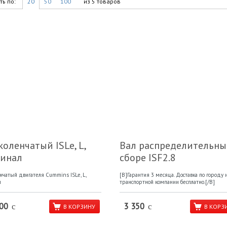
ь по:
20
50
100
из 5 товаров
коленчатый ISLe, L,
Вал распределительны
гинал
сборе ISF2.8
нчатый двигателя Cummins ISLe, L,
[B]Гарантия 3 месяца. Доставка по городу 
л
транспортной компании бесплатно.[/B]
00
3 350
c
c
В КОРЗИНУ
В КОРЗ