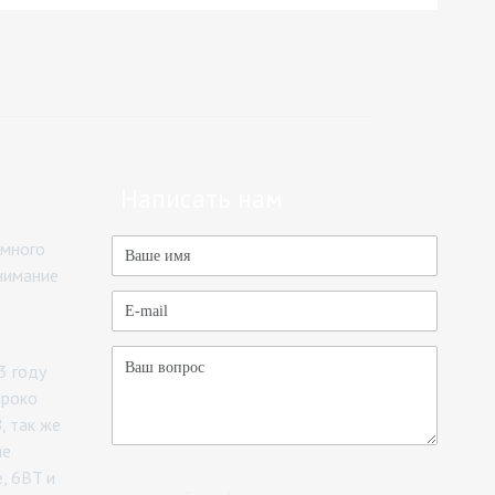
а и оплата
Написать нам
 много
нимание
3 году
ироко
, так же
ие
Отправляя форму, вы соглашаетесь с
e, 6BT и