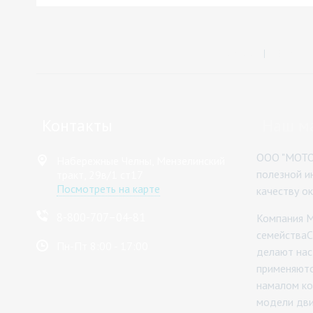
Главная
О комп
Контакты
Наш м
ООО "МОТО
Набережные Челны, Мензелинский
полезной и
тракт, 29в/1 ст17
Посмотреть на карте
качеству о
8-800-707–04-81
Компания M
семействаC
Пн-Пт 8:00 - 17:00
делают нас
применяютс
намалом ко
модели двиг