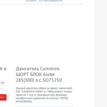
По цене
По популярности
й в
Двигатель Cummins
ШОРТ БЛОК 6isbe
285(300) л.с. SO75250
и до
Данный двигатель собран на заводе двигателей
ЗАО "КАММИНЗ-КАМА" в г. Набережных Челнах
Гарантия 1 год от производителя. Возможно
ИНУ
приобретения двигателя по системе ТРЕЙД
ИНН(ОБМЕН).