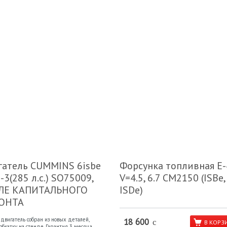
атель CUMMINS 6isbe
Форсунка топливная Е-
-3(285 л.с.) SO75009,
V=4.5, 6.7 CM2150 (ISBe,
ЛЕ КАПИТАЛЬНОГО
ISDe)
ОНТА
двигатель собран из новых деталей,
18 600
c
В КОРЗ
бкатку на стенде. Гарантия 3 месяца,