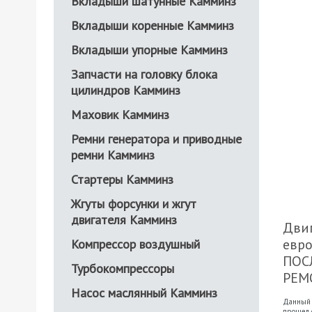
Вкладыши шатунные Камминз
Вкладыши коренные Камминз
Вкладыши упорные Камминз
Запчасти на головку блока
цилиндров Камминз
Маховик Камминз
Ремни генератора и приводные
ремни Камминз
Стартеры Камминз
Жгуты форсунки и жгут
двигателя Камминз
Двиг
евро
Компрессор воздушный
ПОС
Турбокомпрессоры
РЕМ
Насос маслянный Камминз
Данный 
прошел о