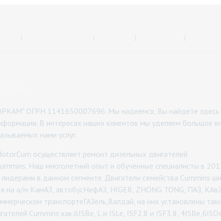
ании
Каталог товаров
Ремонт
Контакты
Доставк
агазин
РКАМ" ОГРН 1141650007696. Мы надеемся, Вы найдете здесь
нформации. В интересах наших клиентов мы уделяем большое в
казываемых нами услуг.
otorCum осуществляет ремонт дизельных двигателей
ummins. Наш многолетний опыт и обученные специалисты в 201
 лидерами в данном сегменте. Двигатели семейства Cummins ш
я на а/м КамАЗ, автобусНефАЗ, HIGER, ZHONG TONG, ПАЗ, КАвЗ
ммерческом транспортеГАЗель,Валдай, на них установлены так
ателей Cummins как:6ISBe, L и ISLe, ISF2.8 и ISF3.8, 4ISBe,6ISD