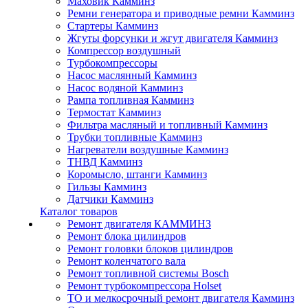
Маховик Камминз
Ремни генератора и приводные ремни Камминз
Стартеры Камминз
Жгуты форсунки и жгут двигателя Камминз
Компрессор воздушный
Турбокомпрессоры
Насос маслянный Камминз
Насос водяной Камминз
Рампа топливная Камминз
Термостат Камминз
Фильтра масляный и топливный Камминз
Трубки топливные Камминз
Нагреватели воздушные Камминз
ТНВД Камминз
Коромысло, штанги Камминз
Гильзы Камминз
Датчики Камминз
Каталог товаров
Ремонт двигателя КАММИНЗ
Ремонт блока цилиндров
Ремонт головки блоков цилиндров
Ремонт коленчатого вала
Ремонт топливной системы Bosch
Ремонт турбокомпрессора Holset
ТО и мелкосрочный ремонт двигателя Камминз