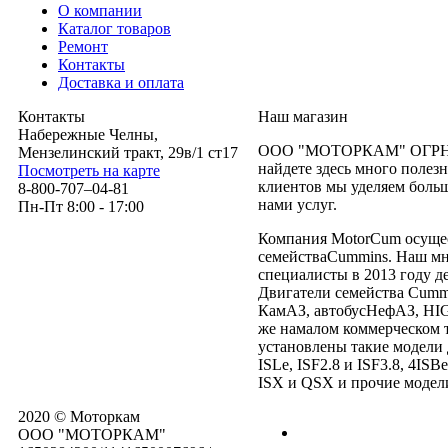
О компании
Каталог товаров
Ремонт
Контакты
Доставка и оплата
Контакты
Наш магазин
Набережные Челны,
ООО "МОТОРКАМ" ОГРН 11
Мензелинский тракт, 29в/1 ст17
найдете здесь много полез
Посмотреть на карте
клиентов мы уделяем боль
8-800-707–04-81
нами услуг.
Пн-Пт 8:00 - 17:00
Компания MotorCum осущес
семействаCummins. Наш мн
специалисты в 2013 году д
Двигатели семейства Cumm
КамАЗ, автобусНефАЗ, H
же намалом коммерческом 
установлены такие модели 
ISLe, ISF2.8 и ISF3.8, 4IS
ISX и QSX и прочие модел
2020 © Моторкам
OOO "МОТОРКАМ"