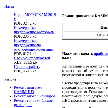
Назад
Карта МОТОРКАМ 2019
Ремонт двигателя КАМ
г.
PDF
,
324,2 кб
Цен
Коммерческое
предложение МоторКам
От 28 
PDF
,
236,5 кб
Коммерческое
предложение по
отключению мочевины
PDF
,
617,1 кб
Нажмите скачать
прайс-л
Прайс-лист запчастей
04-81.
XLS
,
351,5 кб
Капитальный ремонт двига
Цены на работу
ответственный технологиче
PDF
,
458,5 кб
безопасной и длительной э
Ремонт
Чтобы предотвратить выход
Ремонт двигателя
проводить диагностику и т
КАММИНЗ
производителя. Если диагн
Ремонт блока цилиндров
неотложной процедуры, рек
Ремонт головки блоков
ДВС производителя вашего
цилиндров