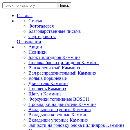
Главная
Статьи
Фотогалерея
Благодарственные письма
Сертификаты
О компании
Акции
Новинки
Блок цилиндров Камминз
Головка блока цилиндров Камминз
Вал коленчатый Камминз
Вал распределительный Камминз
Кольца поршневые
Двигатель Камминз
Поршень Камминз
Шатун Камминз
Форсунки топливные BOSCH
Прокладки на двигатель Камминз
Вкладыши шатунные Камминз
Вкладыши коренные Камминз
Вкладыши упорные Камминз
Запчасти на головку блока цилиндров Камминз