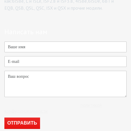
как:6ISBe, L и ISLe, ISF2.8 и ISF3.8, 4ISBe,6ISDe, 6BT и
EQB, QSB, QSL, QSC, ISX и QSX и прочие модели.
Написать нам
Отправляя форму, вы соглашаетесь с
политикой
конфиденциальности