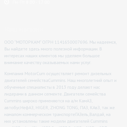
Пн-Пт 8:00 - 17:00
Наш магазин
ООО "МОТОРКАМ" ОГРН 1141650007696. Мы надеемся,
Вы найдете здесь много полезной информации. В
интересах наших клиентов мы уделяем большое
внимание качеству оказываемых нами услуг.
Компания MotorCum осуществляет ремонт дизельных
двигателей семействаCummins. Наш многолетний опыт и
обученные специалисты в 2013 году делают нас
лидерами в данном сегменте. Двигатели семейства
Cummins широко применяются на а/м КамАЗ,
автобусНефАЗ, HIGER, ZHONG TONG, ПАЗ, КАвЗ, так же
намалом коммерческом транспортеГАЗель,Валдай, на
них установлены такие модели двигателей Cummins